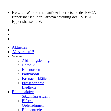
Herzlich Willkommen auf der Internetseite des FVCA
Eppertshausen, der Carnevalabteilung des FV 1920
Eppertshausen e.V.
Aktuelles
Vorverkauf
!!!
Verein
Abteilungsleitung
Chronik
Ehrenorden
Partymobil
Fastnachtsblättchen
Presseberichte
Liedtexte
Bühnenaktive
Sitzungspräsident
Elferrat
Ordensdamen
Bühnenregie