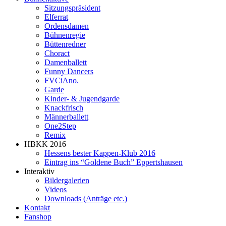
Sitzungspräsident
Elferrat
Ordensdamen
Bühnenregie
Büttenredner
Choract
Damenballett
Funny Dancers
FVCiAno.
Garde
Kinder- & Jugendgarde
Knackfrisch
Männerballett
One2Step
Remix
HBKK 2016
Hessens bester Kappen-Klub 2016
Eintrag ins “Goldene Buch” Eppertshausen
Interaktiv
Bildergalerien
Videos
Downloads (Anträge etc.)
Kontakt
Fanshop