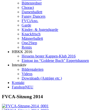
Büttenredner
Choract
Damenballett
Funny Dancers
FVCiAno.
Garde
Kinder- & Jugendgarde
Knackfrisch
Männerballett
One2Step
Remix
HBKK 2016
Hessens bester Kappen-Klub 2016
Eintrag ins “Goldene Buch” Eppertshausen
Interaktiv
Bildergalerien
Videos
Downloads (Anträge etc.)
Kontakt
Fanshop
NEU
FVCA-Sitzung 2014