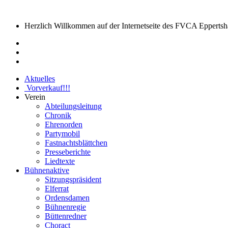
Herzlich Willkommen auf der Internetseite des FVCA Eppertsh
Aktuelles
Vorverkauf
!!!
Verein
Abteilungsleitung
Chronik
Ehrenorden
Partymobil
Fastnachtsblättchen
Presseberichte
Liedtexte
Bühnenaktive
Sitzungspräsident
Elferrat
Ordensdamen
Bühnenregie
Büttenredner
Choract