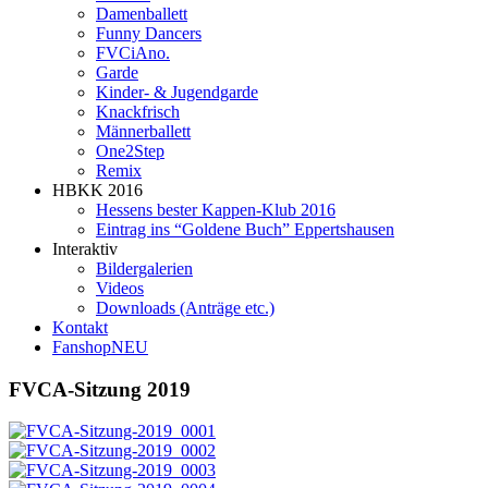
Damenballett
Funny Dancers
FVCiAno.
Garde
Kinder- & Jugendgarde
Knackfrisch
Männerballett
One2Step
Remix
HBKK 2016
Hessens bester Kappen-Klub 2016
Eintrag ins “Goldene Buch” Eppertshausen
Interaktiv
Bildergalerien
Videos
Downloads (Anträge etc.)
Kontakt
Fanshop
NEU
FVCA-Sitzung 2019