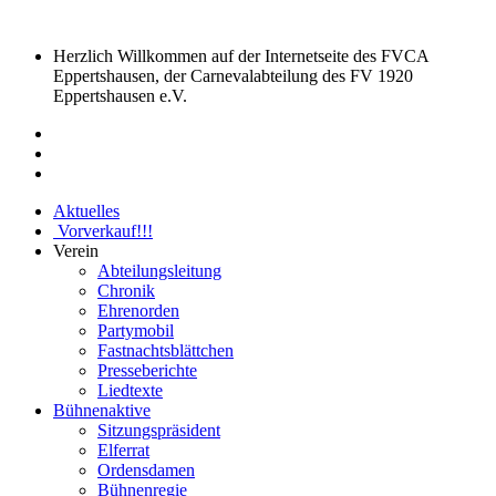
Herzlich Willkommen auf der Internetseite des FVCA
Eppertshausen, der Carnevalabteilung des FV 1920
Eppertshausen e.V.
Aktuelles
Vorverkauf
!!!
Verein
Abteilungsleitung
Chronik
Ehrenorden
Partymobil
Fastnachtsblättchen
Presseberichte
Liedtexte
Bühnenaktive
Sitzungspräsident
Elferrat
Ordensdamen
Bühnenregie