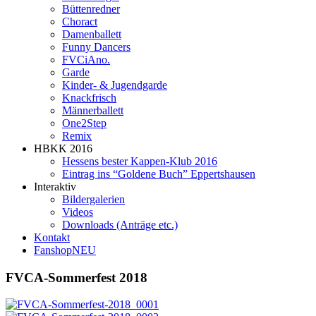
Büttenredner
Choract
Damenballett
Funny Dancers
FVCiAno.
Garde
Kinder- & Jugendgarde
Knackfrisch
Männerballett
One2Step
Remix
HBKK 2016
Hessens bester Kappen-Klub 2016
Eintrag ins “Goldene Buch” Eppertshausen
Interaktiv
Bildergalerien
Videos
Downloads (Anträge etc.)
Kontakt
Fanshop
NEU
FVCA-Sommerfest 2018