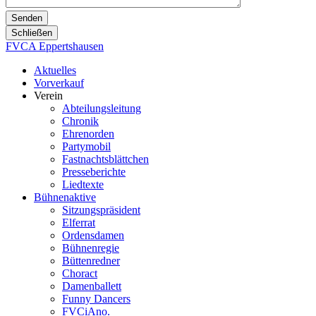
Schließen
FVCA Eppertshausen
Aktuelles
Vorverkauf
Verein
Abteilungsleitung
Chronik
Ehrenorden
Partymobil
Fastnachtsblättchen
Presseberichte
Liedtexte
Bühnenaktive
Sitzungspräsident
Elferrat
Ordensdamen
Bühnenregie
Büttenredner
Choract
Damenballett
Funny Dancers
FVCiAno.